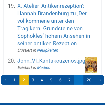
X. Atelier 'Antikenrezeption':
Hannah Brandenburg zu ‚Der
vollkommene unter den
Tragikern. Grundsteine von
Sophokles’ hohem Ansehen in
seiner antiken Rezeption'
Existiert in
Neuigkeiten
John_VI_Kantakouzenos.jpg
Existiert in
Medien
1
2
3
4
5
6
7
...
20
(aktu
ell)